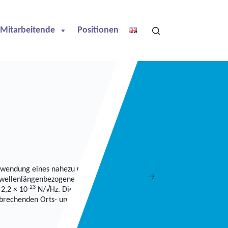
Mitarbeitende
Positionen
Verwendung eines nahezu resonanten Hochfrequenzfeldes der
-9
n wellenlängenbezogenen Auflösung von 5 × 10
bestimmt, was einer
-23
 2,2 × 10
N/√Hz. Die Echtzeitmessung der Position eines Atoms
brechenden Orts- und Kraftauflösung zu nutzen.